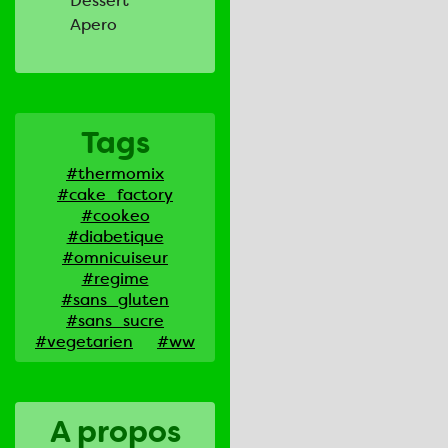
Dessert
Apero
Tags
#thermomix
#cake_factory
#cookeo
#diabetique
#omnicuiseur
#regime
#sans_gluten
#sans_sucre
#vegetarien
#ww
A propos