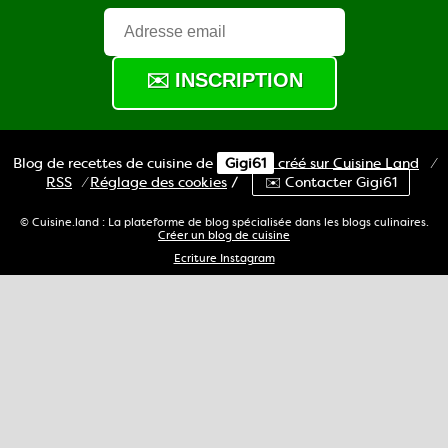
Blog de recettes de cuisine de
Gigi61
créé sur
Cuisine
Land
⁄
RSS
⁄
Réglage des cookies
/
✉️ Contacter Gigi61
© Cuisine.land : La plateforme de blog spécialisée dans les blogs culinaires.
Créer un blog de cuisine
Ecriture Instagram