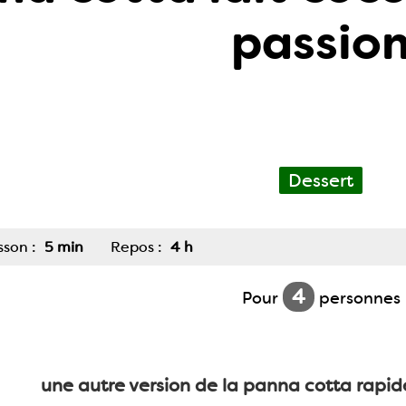
passio
Dessert
sson :
5 min
Repos :
4 h
4
Pour
personnes
une autre version de la panna cotta rapide e