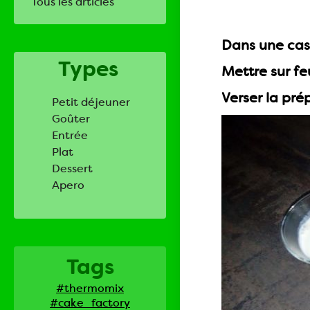
Tous les articles
Dans une cass
Types
Mettre sur fe
Verser la pré
Petit déjeuner
Goûter
Entrée
Plat
Dessert
Apero
Tags
#thermomix
#cake_factory