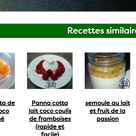
Recettes similair
ta de
Panna cotta
semoule au lait
coco
lait coco coulis
et fruit de la
né
de framboises
passion
(rapide et
facile)