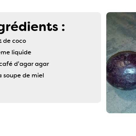
grédients :
it de coco
ème liquide
à café d'agar agar
 à soupe de miel