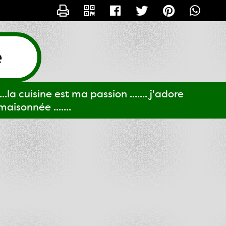
CONTACTER GIGI61
e
..la cuisine est ma passion ....... j'adore
aisonnée .......