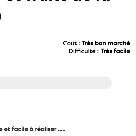
n
Coût :
Très bon marché
Difficulté :
Très facile
t facile à réaliser .....