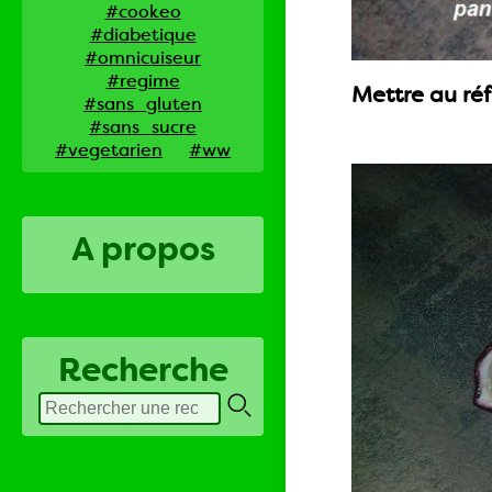
#cookeo
#diabetique
#omnicuiseur
#regime
Mettre au réf
#sans_gluten
#sans_sucre
#vegetarien
#ww
A propos
Recherche