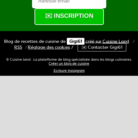
Blog de recettes de cuisine de
Gigi61
créé sur
Cuisine
Land
⁄
RSS
⁄
Réglage des cookies
/
✉️ Contacter Gigi61
© Cuisine.land : La plateforme de blog spécialisée dans les blogs culinaires.
Créer un blog de cuisine
Ecriture Instagram