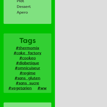
Plat
Dessert
Apero
Tags
#thermomix
#cake_factory
#cookeo
#diabetique
#omnicuiseur
#regime
#sans_gluten
#sans_sucre
#vegetarien
#ww