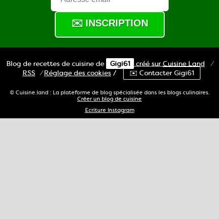
Blog de recettes de cuisine de
Gigi61
créé sur
Cuisine
Land
⁄
RSS
⁄
Réglage des cookies
/
✉️ Contacter Gigi61
© Cuisine.land : La plateforme de blog spécialisée dans les blogs culinaires.
Créer un blog de cuisine
Ecriture Instagram