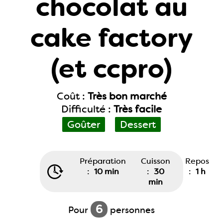
chocolat au
cake factory
(et ccpro)
Coût :
Très bon marché
Difficulté :
Très facile
Goûter
Dessert
Préparation
Cuisson
Repos
:
10 min
:
30
:
1 h
min
6
Pour
personnes