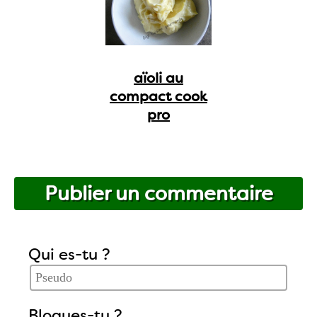
aïoli au
compact cook
pro
Publier un commentaire
Qui es-tu ?
Blogues-tu ?