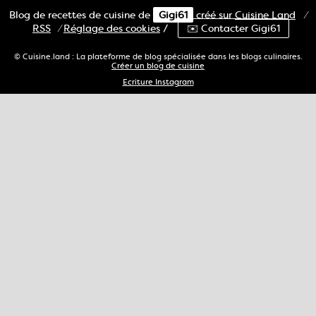
Blog de recettes de cuisine de
Gigi61
créé sur
Cuisine
Land
⁄
RSS
⁄
Réglage des cookies
/
✉️ Contacter Gigi61
© Cuisine.land : La plateforme de blog spécialisée dans les blogs culinaires.
Créer un blog de cuisine
Ecriture Instagram