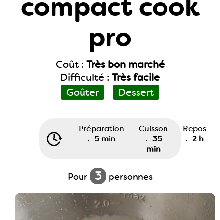
compact cook
pro
Coût :
Très bon marché
Difficulté :
Très facile
Goûter
Dessert
Préparation
Cuisson
Repos
:
5 min
:
35
:
2 h
min
3
Pour
personnes