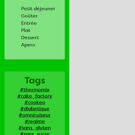
Petit déjeuner
Goûter
Entrée
Plat
Dessert
Apero
Tags
#thermomix
#cake_factory
#cookeo
#diabetique
#omnicuiseur
#regime
#sans_gluten
#sans_sucre