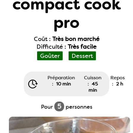
compact cook
pro
Coût :
Très bon marché
Difficulté :
Très facile
Goûter
Dessert
Préparation
Cuisson
Repos
:
10 min
:
45
:
2 h
min
5
Pour
personnes