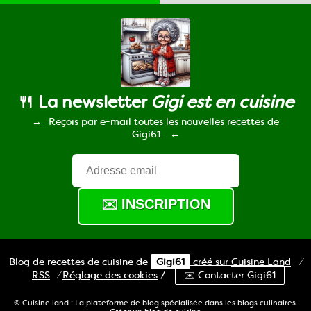
🍴 La newsletter
Gigi est en cuisine
Reçois par e-mail toutes les nouvelles recettes de
Gigi61.
Blog de recettes de cuisine de
Gigi61
créé sur
Cuisine
Land
⁄
RSS
⁄
Réglage des cookies
/
✉️ Contacter Gigi61
© Cuisine.land : La plateforme de blog spécialisée dans les blogs culinaires.