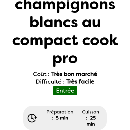
champignons
blancs au
compact cook
pro
Coût :
Très bon marché
Difficulté :
Très facile
Entrée
Préparation
Cuisson
:
5 min
:
25
min