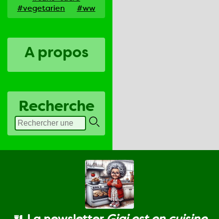
#vegetarien
#ww
A propos
Recherche
🍴 La newsletter
Gigi est en cuisine