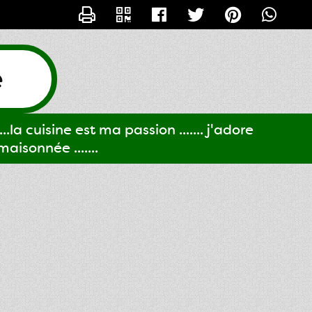
CONTACTER GIGI61
e
..la cuisine est ma passion ....... j'adore
aisonnée .......