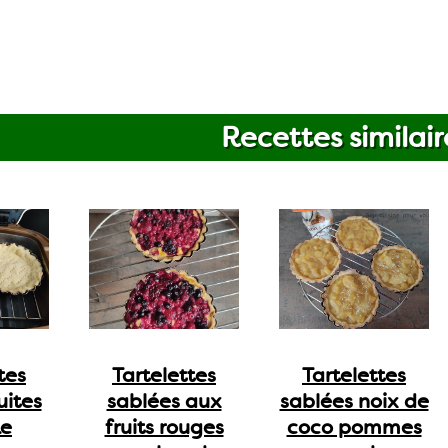
Recettes similair
tes
Tartelettes
Tartelettes
uites
sablées aux
sablées noix de
ke
fruits rouges
coco pommes