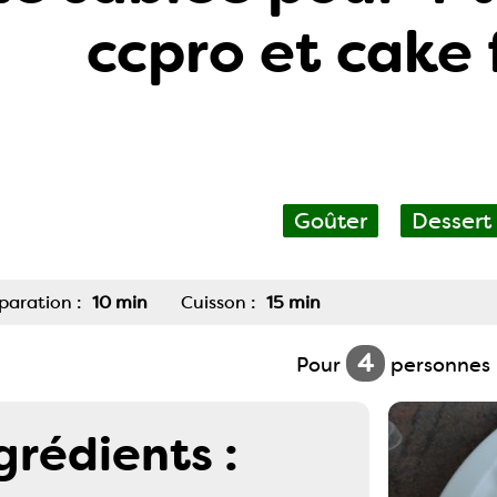
ccpro et cake 
Goûter
Dessert
paration :
10 min
Cuisson :
15 min
4
Pour
personnes
grédients :