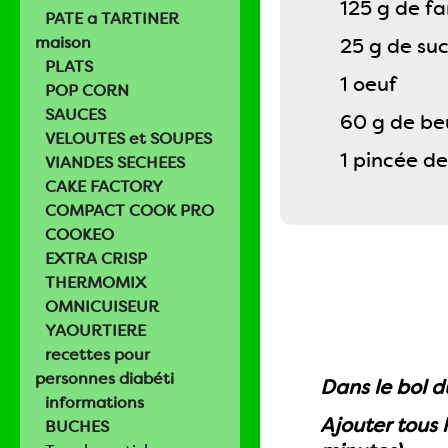
125 g de fa
PATE a TARTINER
maison
25 g de su
PLATS
1 oeuf
POP CORN
SAUCES
60 g de be
VELOUTES et SOUPES
1 pincée de
VIANDES SECHEES
CAKE FACTORY
COMPACT COOK PRO
COOKEO
EXTRA CRISP
THERMOMIX
OMNICUISEUR
YAOURTIERE
recettes pour
personnes diabéti
Dans le bol 
informations
Ajouter tous 
BUCHES