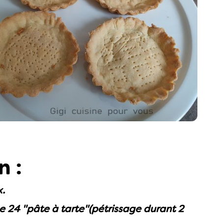
n :
x.
me 24 "pâte à tarte"(pétrissage durant 2