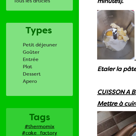
minutes).
Tous les articles
Types
Petit déjeuner
Goûter
Entrée
Plat
Etaler la pât
Dessert
Apero
CUISSON A B
Mettre à cui
Tags
#thermomix
#cake_factory