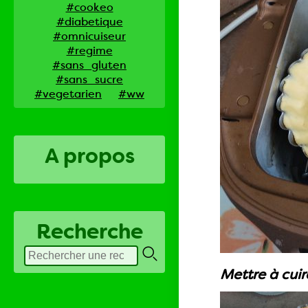
#cookeo
#diabetique
#omnicuiseur
#regime
#sans_gluten
#sans_sucre
#vegetarien
#ww
A propos
Recherche
Mettre à cuir