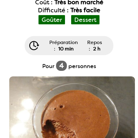
Coût :
Très bon marché
Difficulté :
Très facile
Goûter
Dessert
Préparation
Repos
:
10 min
:
2 h
4
Pour
personnes