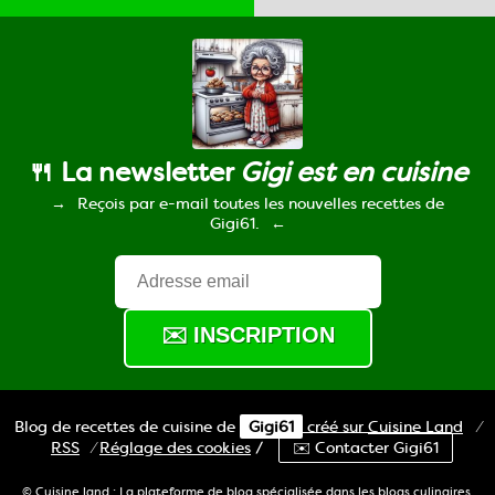
🍴 La newsletter
Gigi est en cuisine
Reçois par e-mail toutes les nouvelles recettes de
Gigi61.
Blog de recettes de cuisine de
Gigi61
créé sur
Cuisine
Land
⁄
RSS
⁄
Réglage des cookies
/
✉️ Contacter Gigi61
© Cuisine.land : La plateforme de blog spécialisée dans les blogs culinaires.