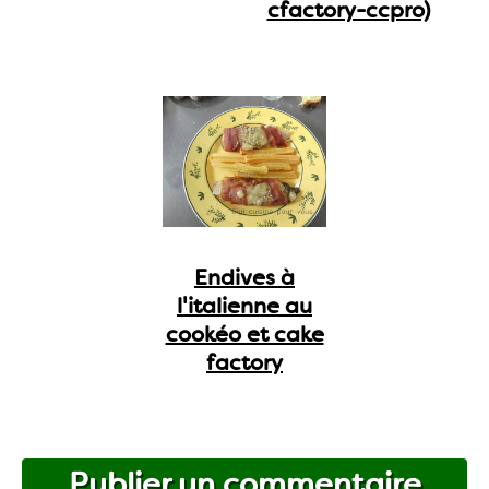
cfactory-ccpro)
Endives à
l'italienne au
cookéo et cake
factory
Publier un commentaire