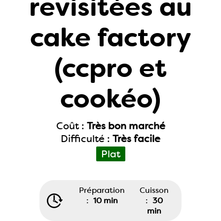
revisitées au
cake factory
(ccpro et
cookéo)
Coût :
Très bon marché
Difficulté :
Très facile
Plat
Préparation
Cuisson
:
10 min
:
30
min