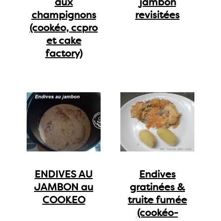
aux
jambon
champignons
revisitées
(cookéo, ccpro
et cake
factory)
ENDIVES AU
Endives
JAMBON au
gratinées &
COOKEO
truite fumée
(cookéo-