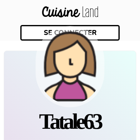
SE CONNECTER
tatale63