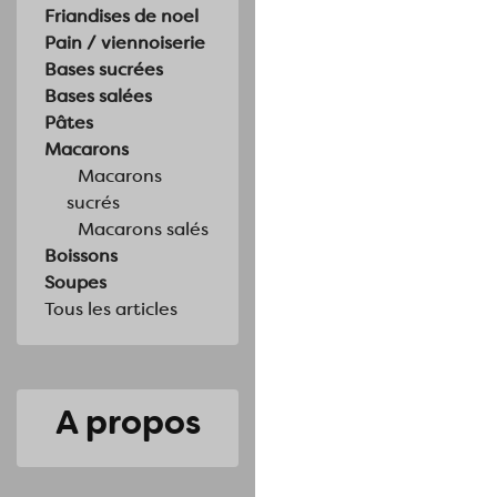
Friandises de noel
Pain / viennoiserie
Bases sucrées
Bases salées
Pâtes
Macarons
Macarons
sucrés
Macarons salés
Boissons
Soupes
Tous les articles
A propos