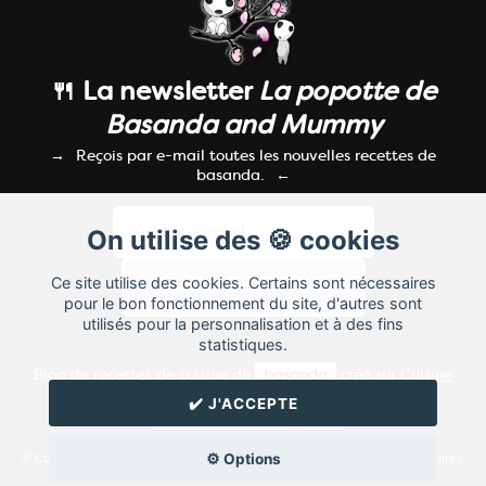
🍴 La newsletter
La popotte de
Basanda and Mummy
Reçois par e-mail toutes les nouvelles recettes de
basanda.
On utilise des 🍪 cookies
Ce site utilise des cookies. Certains sont nécessaires
pour le bon fonctionnement du site, d'autres sont
utilisés pour la personnalisation et à des fins
statistiques.
Blog de recettes de cuisine de
basanda
créé sur
Cuisine
Land
⁄
RSS
⁄
Réglage des cookies
/
✔️ J'ACCEPTE
✉️ Contacter basanda
⚙️ Options
© Cuisine.land : La plateforme de blog spécialisée dans les blogs culinaires.
Créer un blog de cuisine