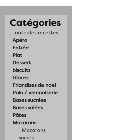
Catégories
Toutes les recettes
Apéro
Entrée
Plat
Dessert
biscuits
Glaces
Friandises de noel
Pain / viennoiserie
Bases sucrées
Bases salées
Pâtes
Macarons
Macarons
sucrés