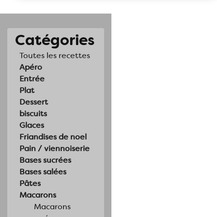
Catégories
Toutes les recettes
Apéro
Entrée
Plat
Dessert
biscuits
Glaces
Friandises de noel
Pain / viennoiserie
Bases sucrées
Bases salées
Pâtes
Macarons
Macarons