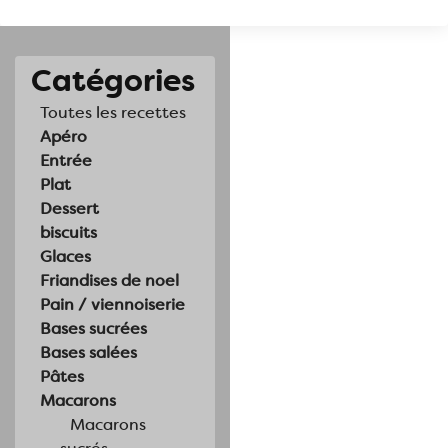
Catégories
Toutes les recettes
Apéro
Entrée
Plat
Dessert
biscuits
Glaces
Friandises de noel
Pain / viennoiserie
Bases sucrées
Bases salées
Pâtes
Macarons
Macarons