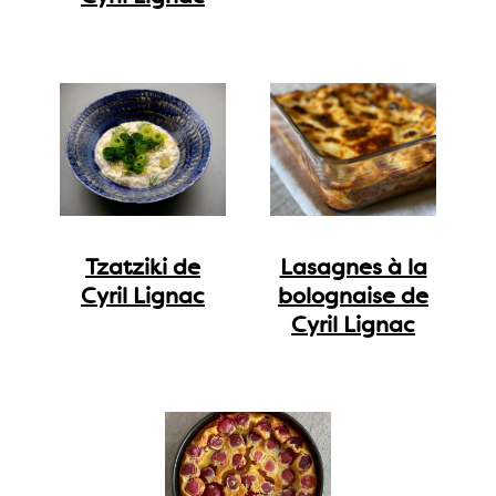
Tzatziki de
Lasagnes à la
Cyril Lignac
bolognaise de
Cyril Lignac