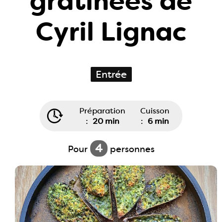
gratinées de
Cyril Lignac
Entrée
Préparation
Cuisson
:
20 min
:
6 min
4
Pour
personnes