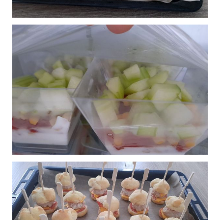
Mini galette bretonne
0
façon blini
Publié le 08/09/2024 à 17:00
Mini hamburger
0