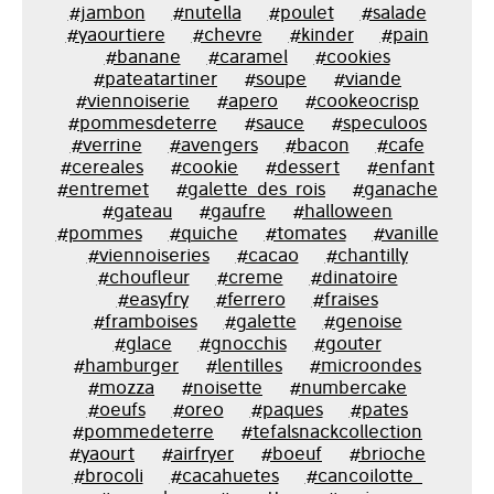
#jambon
#nutella
#poulet
#salade
#yaourtiere
#chevre
#kinder
#pain
#banane
#caramel
#cookies
#pateatartiner
#soupe
#viande
#viennoiserie
#apero
#cookeocrisp
#pommesdeterre
#sauce
#speculoos
#verrine
#avengers
#bacon
#cafe
#cereales
#cookie
#dessert
#enfant
#entremet
#galette_des_rois
#ganache
#gateau
#gaufre
#halloween
#pommes
#quiche
#tomates
#vanille
#viennoiseries
#cacao
#chantilly
#choufleur
#creme
#dinatoire
#easyfry
#ferrero
#fraises
#framboises
#galette
#genoise
#glace
#gnocchis
#gouter
#hamburger
#lentilles
#microondes
#mozza
#noisette
#numbercake
#oeufs
#oreo
#paques
#pates
#pommedeterre
#tefalsnackcollection
#yaourt
#airfryer
#boeuf
#brioche
#brocoli
#cacahuetes
#cancoilotte_