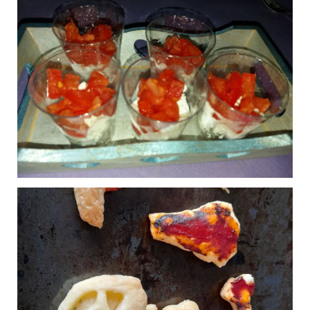
Mini hamburger
0
poulet
Publié le 31/12/2023 à 14:00
Verrines crevettes
0
chantilly citronnée
Publié le 24/12/2023 à 19:08