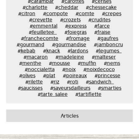
#carambar
#carottes
#cerises
#charlotte
#cheddar
#chessecake
#citron
#compote
#comte
#crepes
#crevette
#crozets
#crudites
#emmental
#express
#farce
#feuilletee_
#foiegras
#fraise
#franchecomte
#fromage
#gaufres
#gourmand
#gourmandise
#jamboncru
#kebab
#knack
#lardons
#legumes_
#macaron
#madeleine
#malteser
#menthe
#mousse
#muffin
#nems
#noccialetta
#noix
#noixdecoco
#olives
#plat
#poireaux
#princesse
#rilette
#riz
#roti
#sandwich_
#saucisses
#saveursdailleurs
#smarties
#tarte_salee
#tartiflette
Articles