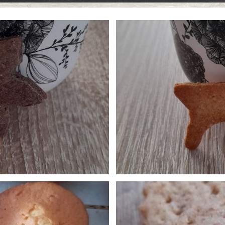
oreo
sablés Gol
0