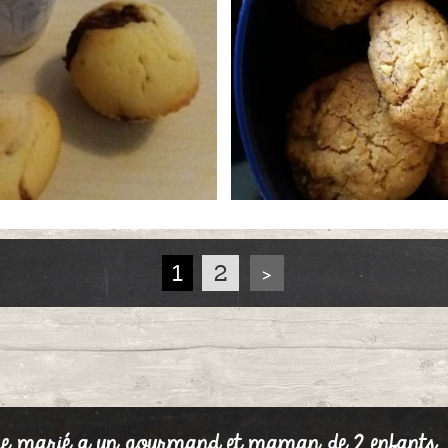
ver
/2021 à 15:30
Publié le 24
1
2
>
nutella
Cookies choc
0
/2021 à 21:56
Publié le 30
e marié a un gourmand et maman de 2 enfants. La