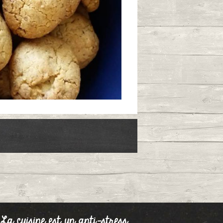
geoise
/07/2021 à 16:23
olat blancs et
0
noix
/05/2019 à 22:52
 cuisine est un anti-stress