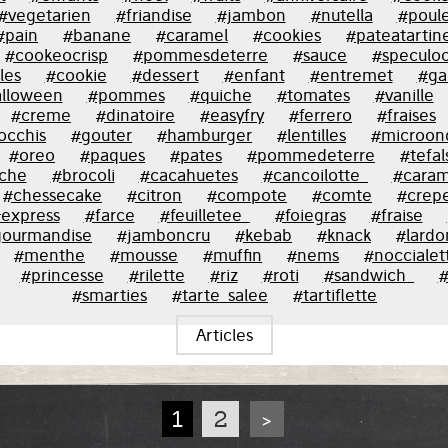
#vegetarien
#friandise
#jambon
#nutella
#poule
#pain
#banane
#caramel
#cookies
#pateatartin
#cookeocrisp
#pommesdeterre
#sauce
#speculo
les
#cookie
#dessert
#enfant
#entremet
#ga
lloween
#pommes
#quiche
#tomates
#vanille
#creme
#dinatoire
#easyfry
#ferrero
#fraises
occhis
#gouter
#hamburger
#lentilles
#microon
#oreo
#paques
#pates
#pommedeterre
#tefal
oche
#brocoli
#cacahuetes
#cancoilotte_
#caram
#chessecake
#citron
#compote
#comte
#crep
express
#farce
#feuilletee_
#foiegras
#fraise
ourmandise
#jamboncru
#kebab
#knack
#lardo
#menthe
#mousse
#muffin
#nems
#noccialet
#princesse
#rilette
#riz
#roti
#sandwich_
#
#smarties
#tarte_salee
#tartiflette
Articles
1
2
>