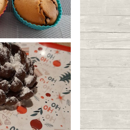
ites chocolat
0
mpote banane
/03/2024 à 15:46