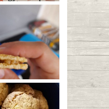
 de pin
0
/12/2023 à 16:45
fourrées à la
0