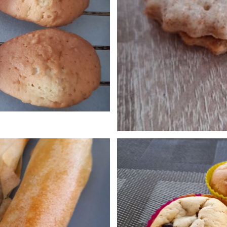
/2024 à 18:17
Publié le 24
ine
sablé st
0
/2024 à 15:19
Publié le 02