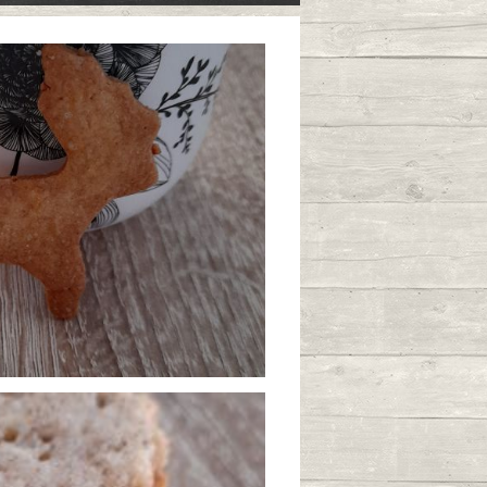
den Grahams
0