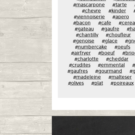
#mascarpone
#tarte
#chevre
#kinder
#viennoiserie
#apero
#bacon
#cafe
#cerea
#gateau
#gaufre
#ha
#chantilly
#choufleur
#genoise
#glace
#gn
#numbercake
#oeufs
#airfryer
#boeuf
#bri
#charlotte
#cheddar
#crudites
#emmental
#
#gaufres
#gourmand
#g
#madeleine
#malteser
#olives
#plat
#poireaux