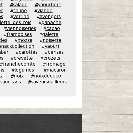
t
#salade
#yaourtiere
er
#soupe
#viande
os
#verrine
#avengers
lette_des_rois
#ganache
#viennoiseries
#cacao
#framboises
#galette
des
#mozza
#noisette
snackcollection
#yaourt
bar
#carottes
#cerises
es
#crevette
#crozets
#franchecomte
#fromage
ns
#legumes_
#macaron
ta
#noix
#noixdecoco
saucisses
#saveursdailleurs