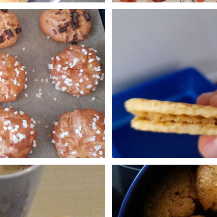
olorés
Pomme
0
/2024 à 15:20
Publié le 24
uettes
Gaufrettes 
0