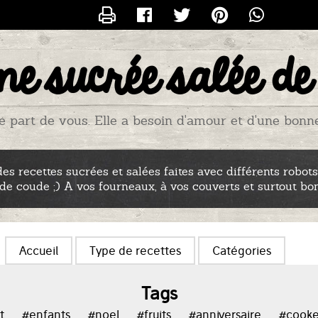
CONTACTER TITIADU25
ne sucrée salée de
e part de vous. Elle a besoin d'amour et d'une bonne p
es recettes sucrées et salées faites avec différents robots
 de coude ;) A vos fourneaux, à vos couverts et surtout bo
Accueil
Type de recettes
Catégories
Tags
t
#enfants
#noel
#fruits
#anniversaire
#cook