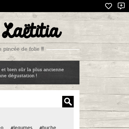
X
 Laëtitia
incée de folie !!!
 et bien sûr la plus ancienne
nne dégustation !
eo
#legumes
#buche