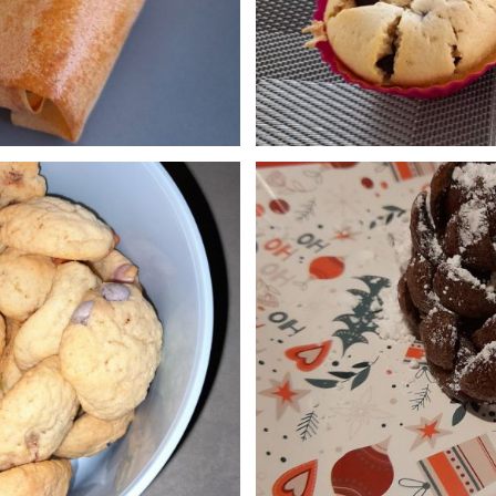
 kinder
Muffins pép
0
coeur co
/2024 à 15:45
Publié le 20