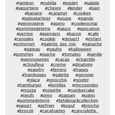
#jambon
#nutella
#poulet
#salade
#yaourtiere
#chevre
#kinder
#pain
#banane
#caramel
#cookies
#pateatartiner
#soupe
#viande
#viennoiserie
#apero
#cookeocrisp
#pommesdeterre
#sauce
#speculoos
#verrine
#avengers
#bacon
#cafe
#cereales
#cookie
#dessert
#enfant
#entremet
#galette_des_rois
#ganache
#gateau
#gaufre
#halloween
#pommes
#quiche
#tomates
#vanille
#viennoiseries
#cacao
#chantilly
#choufleur
#creme
#dinatoire
#easyfry
#ferrero
#fraises
#framboises
#galette
#genoise
#glace
#gnocchis
#gouter
#hamburger
#lentilles
#microondes
#mozza
#noisette
#numbercake
#oeufs
#oreo
#paques
#pates
#pommedeterre
#tefalsnackcollection
#yaourt
#airfryer
#boeuf
#brioche
#brocoli
#cacahuetes
#cancoilotte_