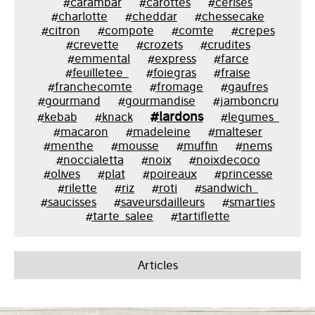
#carambar
#carottes
#cerises
#charlotte
#cheddar
#chessecake
#citron
#compote
#comte
#crepes
#crevette
#crozets
#crudites
#emmental
#express
#farce
#feuilletee_
#foiegras
#fraise
#franchecomte
#fromage
#gaufres
#gourmand
#gourmandise
#jamboncru
#lardons
#kebab
#knack
#legumes_
#macaron
#madeleine
#malteser
#menthe
#mousse
#muffin
#nems
#noccialetta
#noix
#noixdecoco
#olives
#plat
#poireaux
#princesse
#rilette
#riz
#roti
#sandwich_
#saucisses
#saveursdailleurs
#smarties
#tarte_salee
#tartiflette
Articles