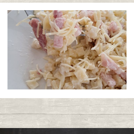
Crozets façon
0
carbonara