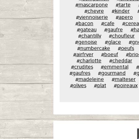
#mascarpone
#tarte
#chevre
#kinder
#viennoiserie
#apero
#bacon
#cafe
#cerea
#gateau
#gaufre
#ha
#chantilly
#choufleur
#genoise
#glace
#gn
#numbercake
#oeufs
#airfryer
#boeuf
#bri
#charlotte
#cheddar
#crudites
#emmental
#
#gaufres
#gourmand
#g
#madeleine
#malteser
#olives
#plat
#poireaux