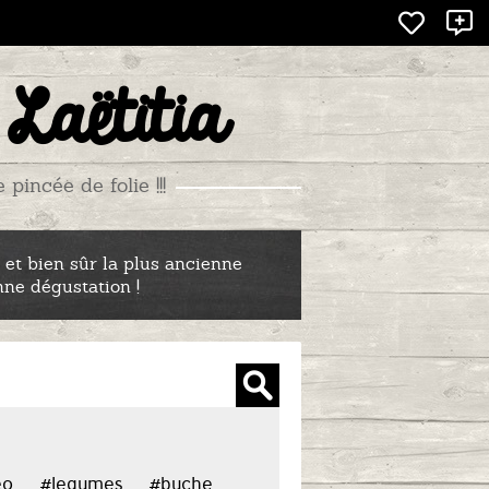
X
 Laëtitia
incée de folie !!!
 et bien sûr la plus ancienne
nne dégustation !
eo
#legumes
#buche