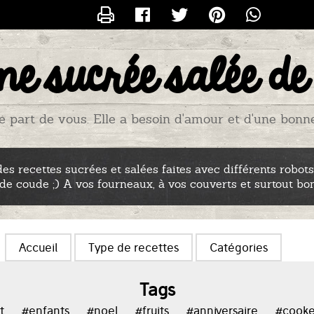
CONTACTER TITIADU25
ne sucrée salée de
e part de vous. Elle a besoin d'amour et d'une bonne p
es recettes sucrées et salées faites avec différents robots
 de coude ;) A vos fourneaux, à vos couverts et surtout bo
Accueil
Type de recettes
Catégories
Tags
t
#enfants
#noel
#fruits
#anniversaire
#cook