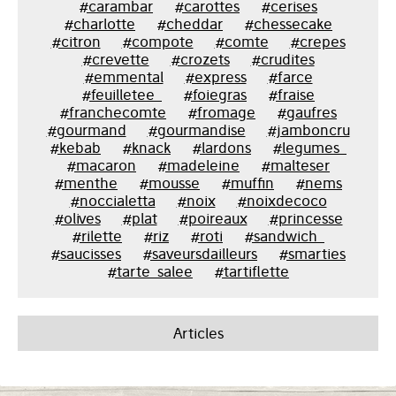
#carambar
#carottes
#cerises
#charlotte
#cheddar
#chessecake
#citron
#compote
#comte
#crepes
#crevette
#crozets
#crudites
#emmental
#express
#farce
#feuilletee_
#foiegras
#fraise
#franchecomte
#fromage
#gaufres
#gourmand
#gourmandise
#jamboncru
#kebab
#knack
#lardons
#legumes_
#macaron
#madeleine
#malteser
#menthe
#mousse
#muffin
#nems
#noccialetta
#noix
#noixdecoco
#olives
#plat
#poireaux
#princesse
#rilette
#riz
#roti
#sandwich_
#saucisses
#saveursdailleurs
#smarties
#tarte_salee
#tartiflette
Articles