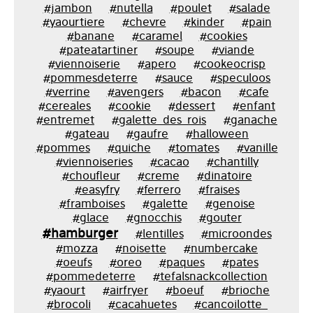
#jambon
#nutella
#poulet
#salade
#yaourtiere
#chevre
#kinder
#pain
#banane
#caramel
#cookies
#pateatartiner
#soupe
#viande
#viennoiserie
#apero
#cookeocrisp
#pommesdeterre
#sauce
#speculoos
#verrine
#avengers
#bacon
#cafe
#cereales
#cookie
#dessert
#enfant
#entremet
#galette_des_rois
#ganache
#gateau
#gaufre
#halloween
#pommes
#quiche
#tomates
#vanille
#viennoiseries
#cacao
#chantilly
#choufleur
#creme
#dinatoire
#easyfry
#ferrero
#fraises
#framboises
#galette
#genoise
#glace
#gnocchis
#gouter
#hamburger
#lentilles
#microondes
#mozza
#noisette
#numbercake
#oeufs
#oreo
#paques
#pates
#pommedeterre
#tefalsnackcollection
#yaourt
#airfryer
#boeuf
#brioche
#brocoli
#cacahuetes
#cancoilotte_