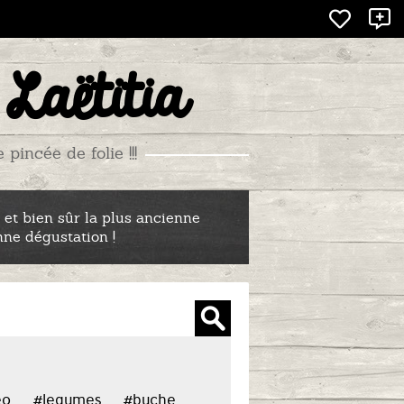
X
 Laëtitia
incée de folie !!!
 et bien sûr la plus ancienne
nne dégustation !
eo
#legumes
#buche