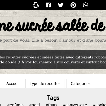
CONTACTER TITIADU25
ne sucrée salée de
e part de vous. Elle a besoin d'amour et d'une bonne p
es recettes sucrées et salées faites avec différents robots
 de coude ;) A vos fourneaux, à vos couverts et surtout bo
Accueil
Type de recettes
Catégories
Tags
t
#enfants
#noel
#fruits
#anniversaire
#cook