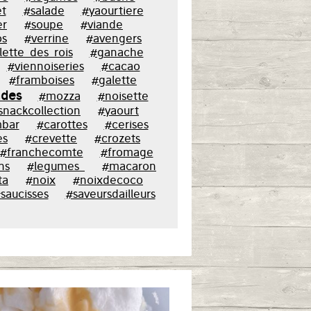
t
#salade
#yaourtiere
er
#soupe
#viande
os
#verrine
#avengers
lette_des_rois
#ganache
#viennoiseries
#cacao
#framboises
#galette
des
#mozza
#noisette
snackcollection
#yaourt
bar
#carottes
#cerises
es
#crevette
#crozets
#franchecomte
#fromage
ns
#legumes_
#macaron
ta
#noix
#noixdecoco
saucisses
#saveursdailleurs