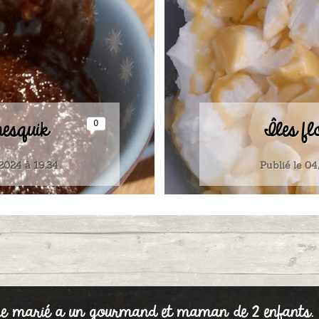
esquik
Îles fl
0
/2024 à 19:34
Publié le 04
e marié a un gourmand et maman de 2 enfants. La