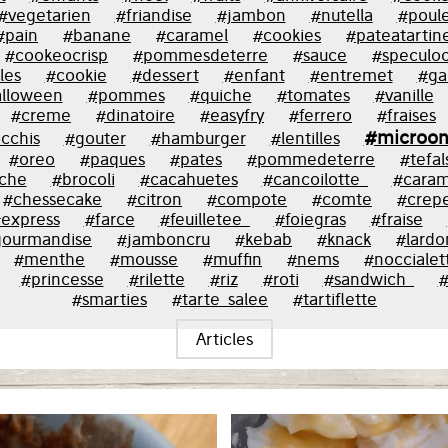
#vegetarien
#friandise
#jambon
#nutella
#poule
#pain
#banane
#caramel
#cookies
#pateatartin
#cookeocrisp
#pommesdeterre
#sauce
#speculo
les
#cookie
#dessert
#enfant
#entremet
#ga
lloween
#pommes
#quiche
#tomates
#vanille
#creme
#dinatoire
#easyfry
#ferrero
#fraises
#microon
cchis
#gouter
#hamburger
#lentilles
#oreo
#paques
#pates
#pommedeterre
#tefal
oche
#brocoli
#cacahuetes
#cancoilotte_
#caram
#chessecake
#citron
#compote
#comte
#crep
express
#farce
#feuilletee_
#foiegras
#fraise
ourmandise
#jamboncru
#kebab
#knack
#lardo
#menthe
#mousse
#muffin
#nems
#noccialet
#princesse
#rilette
#riz
#roti
#sandwich_
#
#smarties
#tarte_salee
#tartiflette
Articles