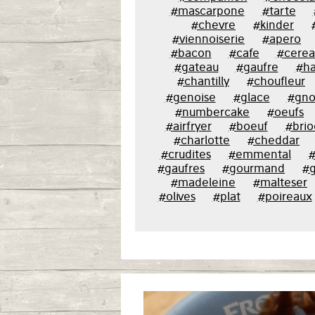
#mascarpone
#tarte
#chevre
#kinder
#viennoiserie
#apero
#bacon
#cafe
#cerea
#gateau
#gaufre
#ha
#chantilly
#choufleur
#genoise
#glace
#gno
#numbercake
#oeufs
#airfryer
#boeuf
#bri
#charlotte
#cheddar
#crudites
#emmental
#
#gaufres
#gourmand
#g
#madeleine
#malteser
#olives
#plat
#poireaux