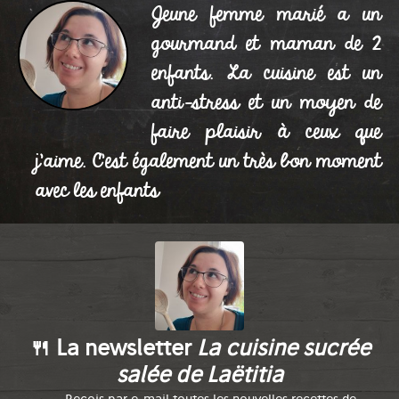
Jeune femme marié a un
gourmand et maman de 2
enfants. La cuisine est un
anti-stress et un moyen de
faire plaisir à ceux que
j'aime. C'est également un très bon moment
avec les enfants
🍴 La newsletter
La cuisine sucrée
salée de Laëtitia