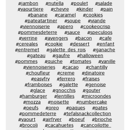
#jambon
#nutella
#poulet
#salade
#yaourtiere
#chevre
#kinder
#pain
#banane
#caramel
#cookies
#pateatartiner
#soupe
#viande
#viennoiserie
#apero
#cookeocrisp
#pommesdeterre
#sauce
#speculoos
#verrine
#avengers
#bacon
#cafe
#cereales
#cookie
#dessert
#enfant
#entremet
#galette_des_rois
#ganache
#gateau
#gaufre
#halloween
#pommes
#quiche
#tomates
#vanille
#viennoiseries
#cacao
#chantilly
#choufleur
#creme
#dinatoire
#easyfry
#ferrero
#fraises
#framboises
#galette
#genoise
#glace
#gnocchis
#gouter
#hamburger
#lentilles
#microondes
#mozza
#noisette
#numbercake
#oeufs
#oreo
#paques
#pates
#pommedeterre
#tefalsnackcollection
#yaourt
#airfryer
#boeuf
#brioche
#brocoli
#cacahuetes
#cancoilotte_