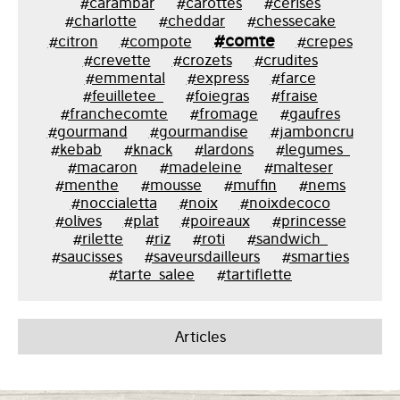
#carambar
#carottes
#cerises
#charlotte
#cheddar
#chessecake
#comte
#citron
#compote
#crepes
#crevette
#crozets
#crudites
#emmental
#express
#farce
#feuilletee_
#foiegras
#fraise
#franchecomte
#fromage
#gaufres
#gourmand
#gourmandise
#jamboncru
#kebab
#knack
#lardons
#legumes_
#macaron
#madeleine
#malteser
#menthe
#mousse
#muffin
#nems
#noccialetta
#noix
#noixdecoco
#olives
#plat
#poireaux
#princesse
#rilette
#riz
#roti
#sandwich_
#saucisses
#saveursdailleurs
#smarties
#tarte_salee
#tartiflette
Articles