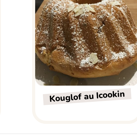
Kouglof au Icookin