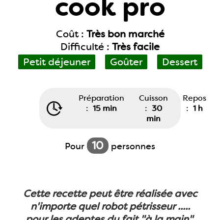
cook pro
Coût :
Très bon marché
Difficulté :
Très facile
Petit déjeuner
Goûter
Dessert
Préparation
Cuisson
Repos
:
15 min
:
30
:
1 h
min
10
Pour
personnes
Cette recette peut être réalisée avec
n'importe quel robot pétrisseur .....
pour les adeptes du fait "à la main",