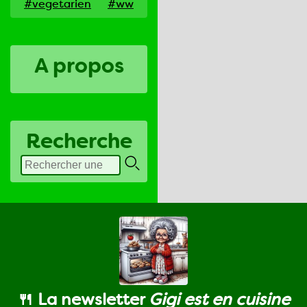
#vegetarien
#ww
A propos
Recherche
🍴 La newsletter
Gigi est en cuisine