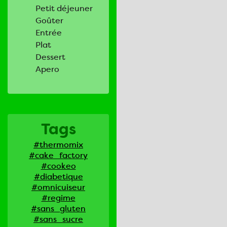
Petit déjeuner
Goûter
Entrée
Plat
Dessert
Apero
Tags
#thermomix
#cake_factory
#cookeo
#diabetique
#omnicuiseur
#regime
#sans_gluten
#sans_sucre