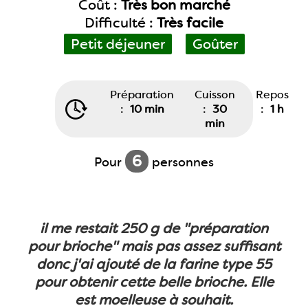
Coût :
Très bon marché
Difficulté :
Très facile
Petit déjeuner
Goûter
Préparation
Cuisson
Repos
:
10 min
:
30
:
1 h
min
6
Pour
personnes
il me restait 250 g de "préparation
pour brioche" mais pas assez suffisant
donc j'ai ajouté de la farine type 55
pour obtenir cette belle brioche. Elle
est moelleuse à souhait.