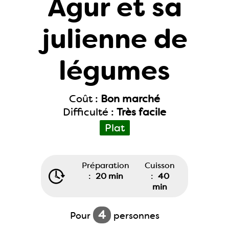
Agur et sa
julienne de
légumes
Coût :
Bon marché
Difficulté :
Très facile
Plat
Préparation
Cuisson
:
20 min
:
40
min
4
Pour
personnes