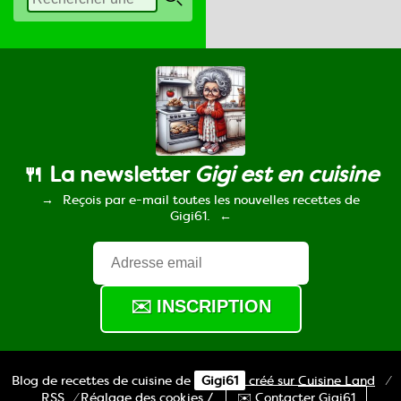
🍴 La newsletter
Gigi est en cuisine
Reçois par e-mail toutes les nouvelles recettes de
Gigi61.
Blog de recettes de cuisine de
Gigi61
créé sur
Cuisine
Land
⁄
RSS
⁄
Réglage des cookies
/
✉️ Contacter Gigi61