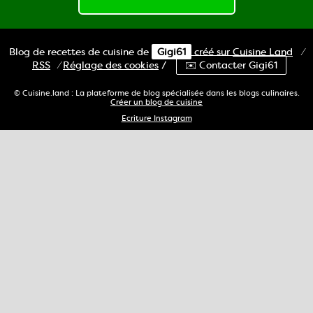
Blog de recettes de cuisine de
Gigi61
créé sur
Cuisine
Land
⁄
RSS
⁄
Réglage des cookies
/
✉️ Contacter Gigi61
© Cuisine.land : La plateforme de blog spécialisée dans les blogs culinaires.
Créer un blog de cuisine
Ecriture Instagram