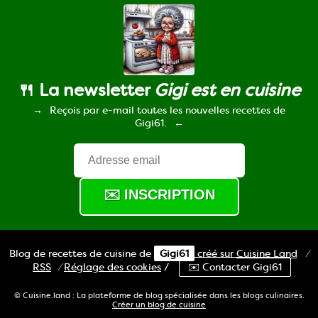
🍴 La newsletter
Gigi est en cuisine
Reçois par e-mail toutes les nouvelles recettes de
Gigi61.
Blog de recettes de cuisine de
Gigi61
créé sur
Cuisine
Land
⁄
RSS
⁄
Réglage des cookies
/
✉️ Contacter Gigi61
© Cuisine.land : La plateforme de blog spécialisée dans les blogs culinaires.
Créer un blog de cuisine