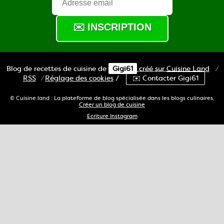
Blog de recettes de cuisine de
Gigi61
créé sur
Cuisine
Land
⁄
RSS
⁄
Réglage des cookies
/
✉️ Contacter Gigi61
© Cuisine.land : La plateforme de blog spécialisée dans les blogs culinaires.
Créer un blog de cuisine
Ecriture Instagram