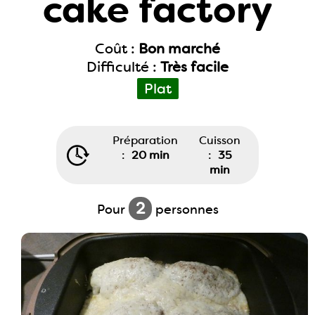
cake factory
Coût :
Bon marché
Difficulté :
Très facile
Plat
Préparation
Cuisson
:
20 min
:
35
min
2
Pour
personnes