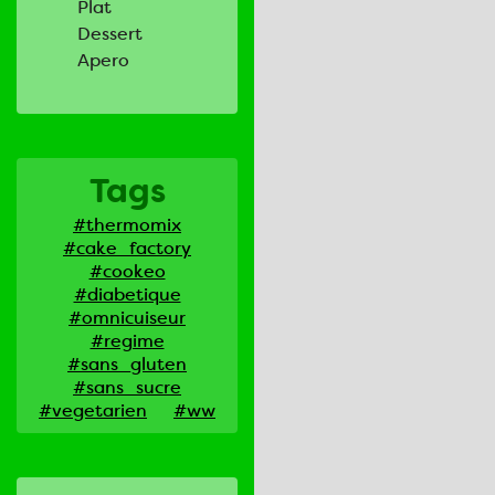
Plat
Dessert
Apero
Tags
#thermomix
#cake_factory
#cookeo
#diabetique
#omnicuiseur
#regime
#sans_gluten
#sans_sucre
#vegetarien
#ww