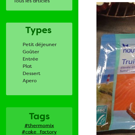
Tous les articles
Types
Petit déjeuner
Goûter
Entrée
Plat
Dessert
Apero
Tags
#thermomix
#cake_factory