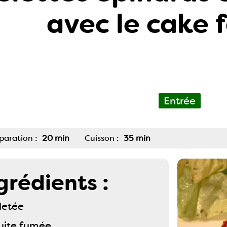
avec le cake 
Entrée
paration :
20 min
Cuisson :
35 min
grédients :
lletée
ruite fumée