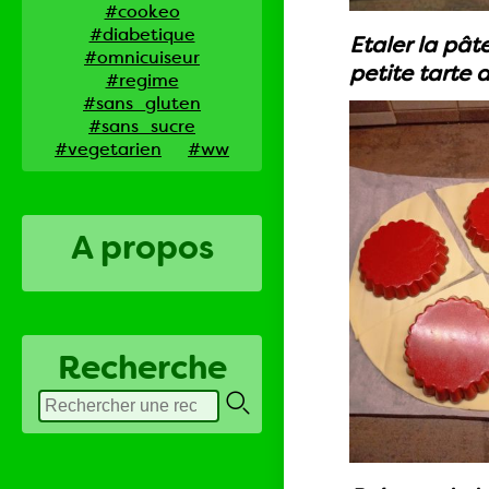
#cookeo
#diabetique
Etaler la pât
#omnicuiseur
petite tarte
#regime
#sans_gluten
#sans_sucre
#vegetarien
#ww
A propos
Recherche