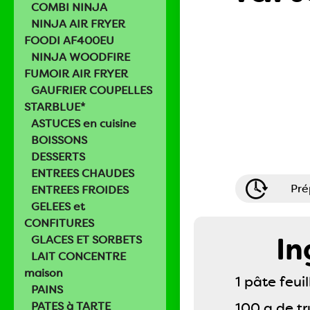
COMBI NINJA
NINJA AIR FRYER
FOODI AF400EU
NINJA WOODFIRE
FUMOIR AIR FRYER
GAUFRIER COUPELLES
STARBLUE*
ASTUCES en cuisine
BOISSONS
DESSERTS
ENTREES CHAUDES
Pré
ENTREES FROIDES
GELEES et
CONFITURES
In
GLACES ET SORBETS
LAIT CONCENTRE
maison
1 pâte feui
PAINS
PATES à TARTE
100 g de t