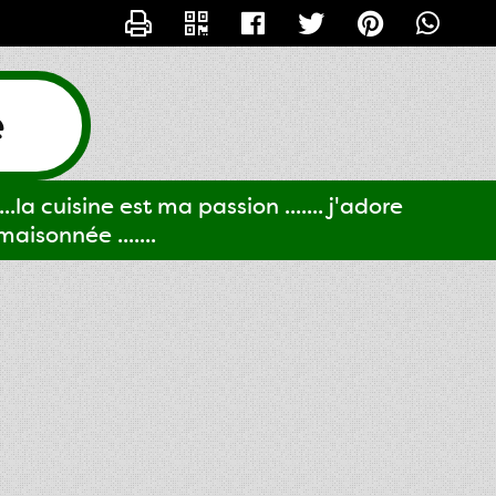
CONTACTER GIGI61
e
..la cuisine est ma passion ....... j'adore
aisonnée .......