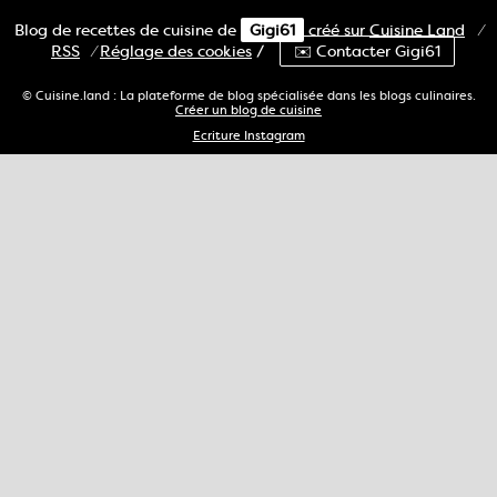
Blog de recettes de cuisine de
Gigi61
créé sur
Cuisine
Land
⁄
RSS
⁄
Réglage des cookies
/
✉️ Contacter Gigi61
© Cuisine.land : La plateforme de blog spécialisée dans les blogs culinaires.
Créer un blog de cuisine
Ecriture Instagram