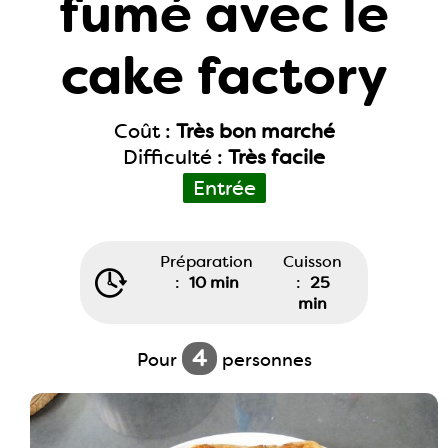
fumé avec le
cake factory
Coût :
Très bon marché
Difficulté :
Très facile
Entrée
Préparation
Cuisson
:
10 min
:
25
min
4
Pour
personnes