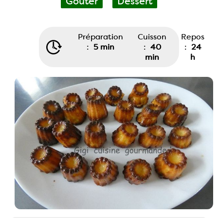
Goûter
Dessert
Préparation
Cuisson
Repos
:
5 min
:
40
:
24
min
h