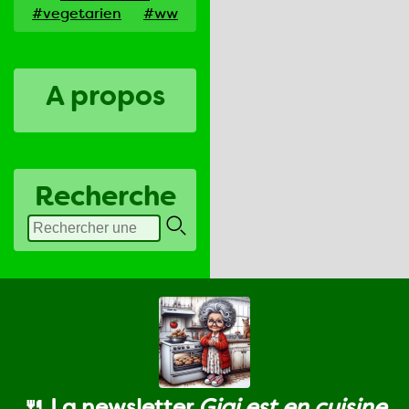
#vegetarien
#ww
A propos
Recherche
🍴 La newsletter
Gigi est en cuisine