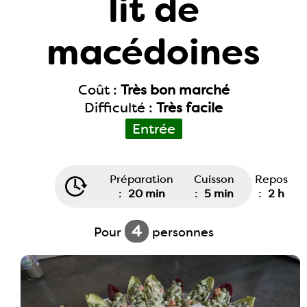
lit de
macédoines
Coût :
Très bon marché
Difficulté :
Très facile
Entrée
Préparation
Cuisson
Repos
:
20 min
:
5 min
:
2 h
4
Pour
personnes