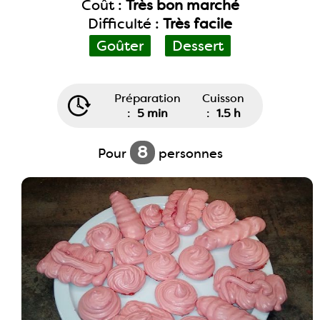
Coût :
Très bon marché
Difficulté :
Très facile
Goûter
Dessert
Préparation
Cuisson
:
5 min
:
1.5 h
8
Pour
personnes