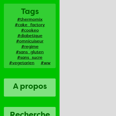
Tags
#thermomix
#cake_factory
#cookeo
#diabetique
#omnicuiseur
#regime
#sans_gluten
#sans_sucre
#vegetarien
#ww
A propos
Recherche