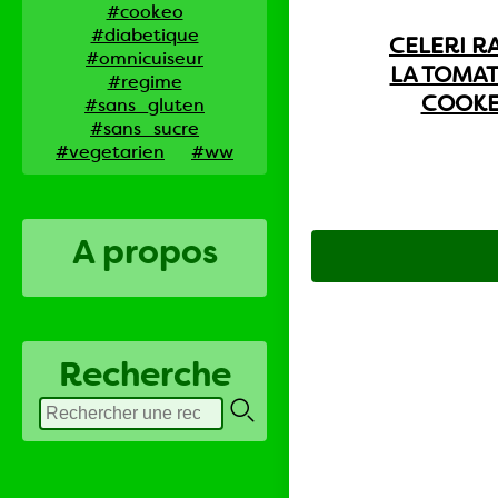
#cookeo
#diabetique
CELERI R
#omnicuiseur
LA TOMAT
#regime
COOK
#sans_gluten
#sans_sucre
#vegetarien
#ww
A propos
Recherche