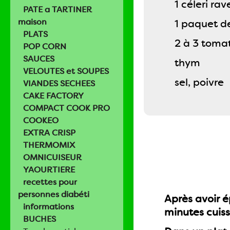
1 céleri rav
PATE a TARTINER
maison
1 paquet d
PLATS
2 à 3 toma
POP CORN
SAUCES
thym
VELOUTES et SOUPES
sel, poivre
VIANDES SECHEES
CAKE FACTORY
COMPACT COOK PRO
COOKEO
EXTRA CRISP
THERMOMIX
OMNICUISEUR
YAOURTIERE
recettes pour
personnes diabéti
Après avoir é
informations
minutes cuiss
BUCHES