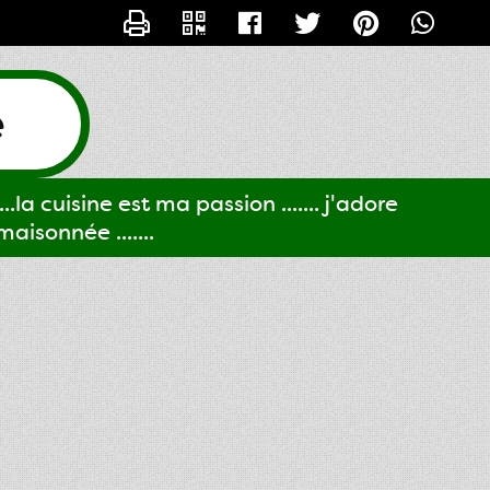
CONTACTER GIGI61
e
..la cuisine est ma passion ....... j'adore
aisonnée .......