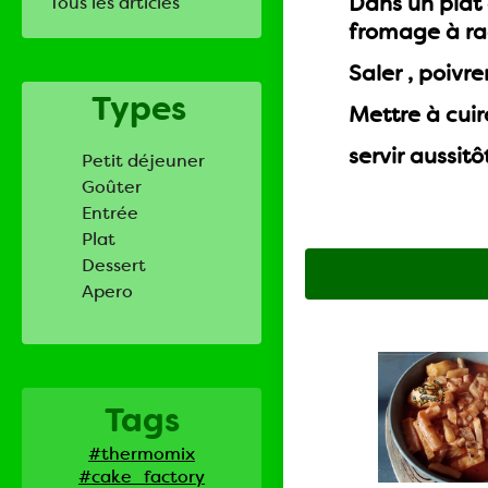
Dans un plat 
Tous les articles
fromage à ra
Saler , poivr
Types
Mettre à cui
servir aussitô
Petit déjeuner
Goûter
Entrée
Plat
Dessert
Apero
Tags
#thermomix
#cake_factory