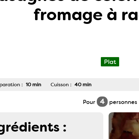
fromage à ra
Plat
paration :
10 min
Cuisson :
40 min
4
Pour
personnes
grédients :