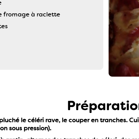
e
e fromage à raclette
tes
Préparatio
pluché le céléri rave, le couper en tranches. C
on sous pression).