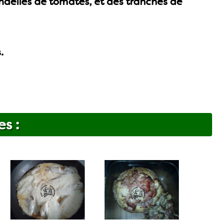
ondelles de tomates, et des tranches de
.
es :