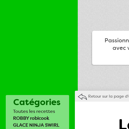
Passionné
avec v
Retour sur la page d'
Catégories
Toutes les recettes
L
ROBBY robicook
GLACE NINJA SWIRL