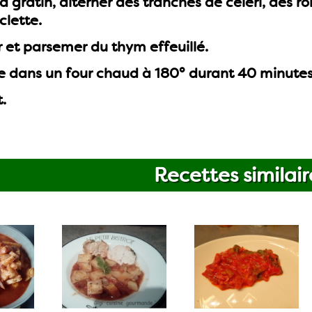
à gratin, alterner des tranches de céleri, des r
clette.
er et parsemer du thym effeuillé.
re dans un four chaud à 180° durant 40 minutes
t.
Recettes similair