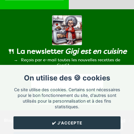
🍴 La newsletter
Gigi est en cuisine
Reçois par e-mail toutes les nouvelles recettes de
Gigi61.
On utilise des 🍪 cookies
Ce site utilise des cookies. Certains sont nécessaires
pour le bon fonctionnement du site, d'autres sont
utilisés pour la personnalisation et à des fins
statistiques.
Blog de recettes de cuisine de
Gigi61
créé sur
Cuisine
Land
⁄
✔️ J'ACCEPTE
RSS
⁄
Réglage des cookies
/
✉️ Contacter Gigi61