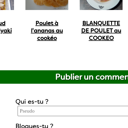
ud
Poulet à
BLANQUETTE
iyaki
l'ananas au
DE POULET au
cookéo
COOKEO
Publier un commen
Qui es-tu ?
Blogues-tu ?