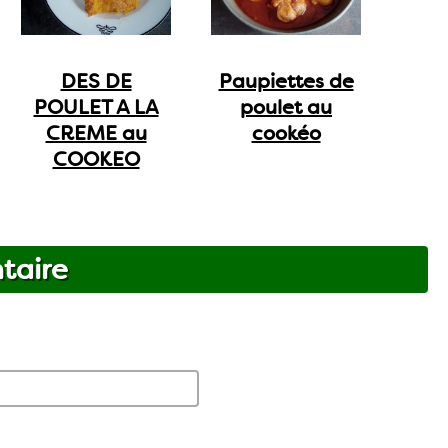
DES DE
Paupiettes de
POULET A LA
poulet au
CREME au
cookéo
COOKEO
taire