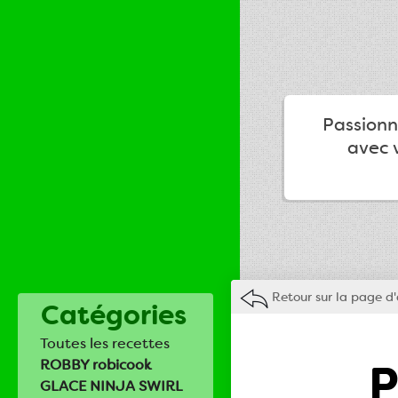
Passionné
avec v
Retour sur la page d'
Catégories
Toutes les recettes
P
ROBBY robicook
GLACE NINJA SWIRL