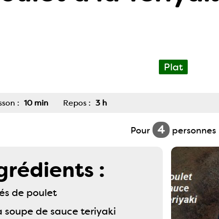
Plat
sson :
10 min
Repos :
3 h
4
Pour
personnes
grédients :
és de poulet
 à soupe de sauce teriyaki