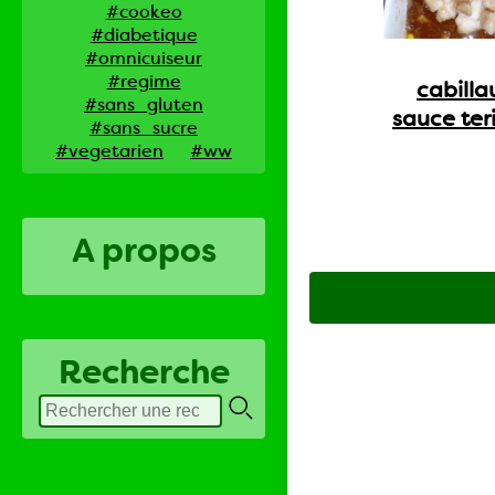
#cookeo
#diabetique
#omnicuiseur
#regime
cabilla
#sans_gluten
sauce ter
#sans_sucre
#vegetarien
#ww
A propos
Recherche