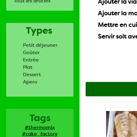
Tous les articles
Ajouter la vi
Ajouter la ma
Mettre en cui
Types
Servir soit av
Petit déjeuner
Goûter
Entrée
Plat
Dessert
Apero
Tags
#thermomix
#cake_factory