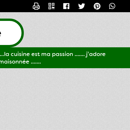
CONTACTER GIGI61
e
..la cuisine est ma passion ....... j'adore
aisonnée .......