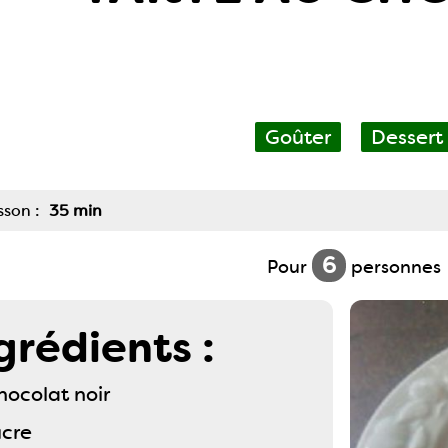
Goûter
Dessert
sson :
35 min
6
Pour
personnes
grédients :
hocolat noir
ucre