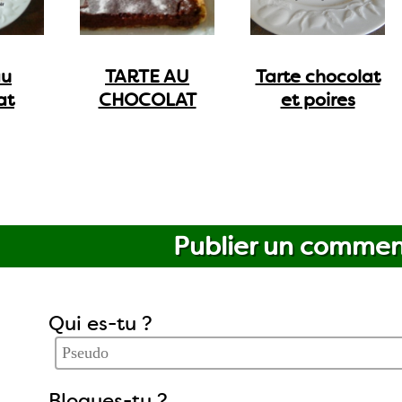
au
TARTE AU
Tarte chocolat
at
CHOCOLAT
et poires
Publier un commen
Qui es-tu ?
Blogues-tu ?