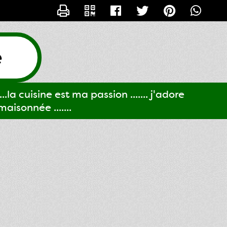
CONTACTER GIGI61
e
..la cuisine est ma passion ....... j'adore
aisonnée .......