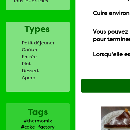
Tous les articles
Cuire environ
Types
Vous pouvez c
pour terminer
Petit déjeuner
Goûter
Lorsqu'elle e
Entrée
Plat
Dessert
Apero
Tags
#thermomix
#cake_factory