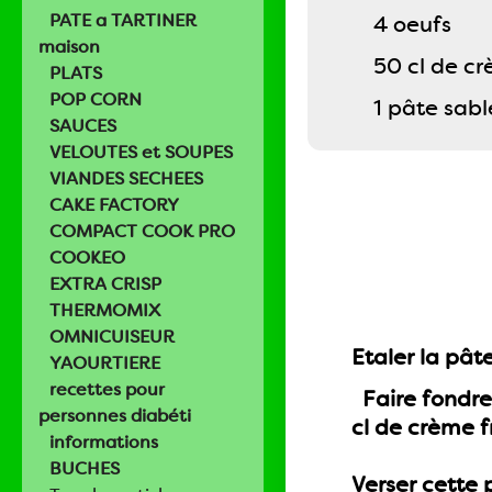
PATE a TARTINER
4 oeufs
maison
50 cl de cr
PLATS
POP CORN
1 pâte sabl
SAUCES
VELOUTES et SOUPES
VIANDES SECHEES
CAKE FACTORY
COMPACT COOK PRO
COOKEO
EXTRA CRISP
THERMOMIX
OMNICUISEUR
Etaler la pât
YAOURTIERE
recettes pour
Faire fondre 
personnes diabéti
cl de crème f
informations
BUCHES
Verser cette 