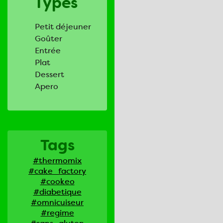
Types
Petit déjeuner
Goûter
Entrée
Plat
Dessert
Apero
Tags
#thermomix
#cake_factory
#cookeo
#diabetique
#omnicuiseur
#regime