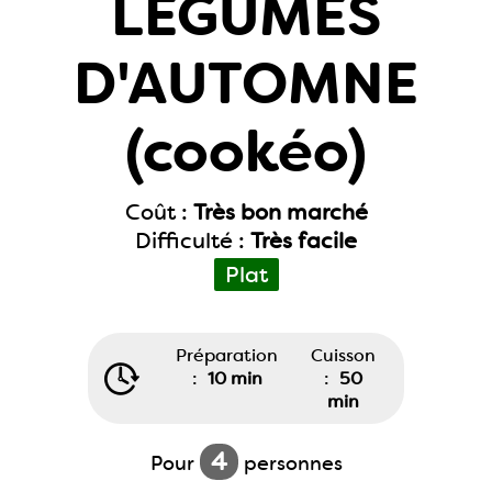
LEGUMES
D'AUTOMNE
(cookéo)
Coût :
Très bon marché
Difficulté :
Très facile
Plat
Préparation
Cuisson
:
10 min
:
50
min
4
Pour
personnes