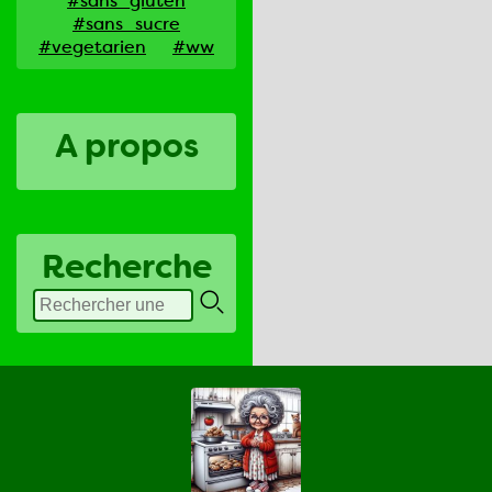
#sans_gluten
#sans_sucre
#vegetarien
#ww
A propos
Recherche