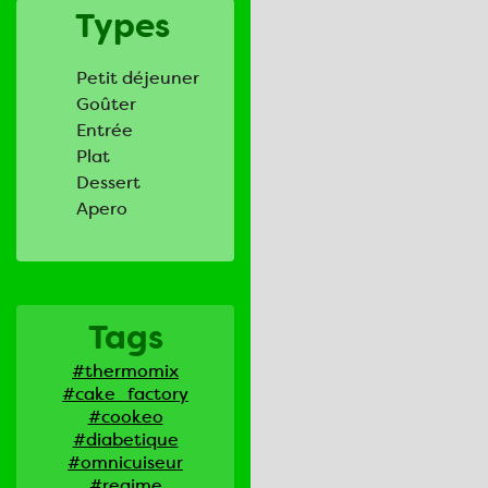
Types
Petit déjeuner
Goûter
Entrée
Plat
Dessert
Apero
Tags
#thermomix
#cake_factory
#cookeo
#diabetique
#omnicuiseur
#regime