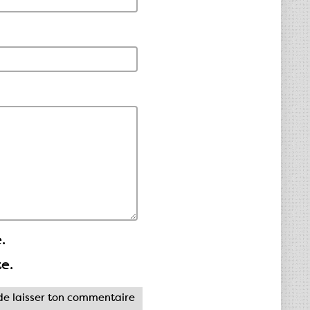
.
te.
e laisser ton commentaire