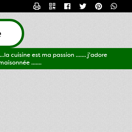
CONTACTER GIGI61
e
..la cuisine est ma passion ....... j'adore
aisonnée .......