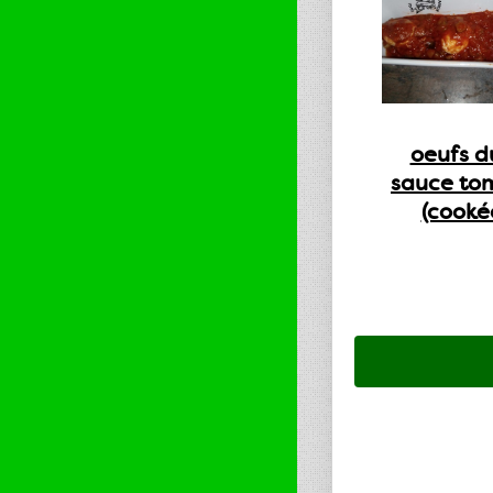
oeufs d
sauce to
(cooké