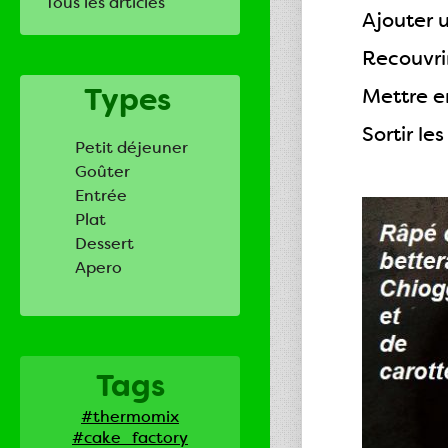
Tous les articles
Ajouter u
Recouvrir
Types
Mettre e
Sortir le
Petit déjeuner
Goûter
Entrée
Plat
Dessert
Apero
Tags
#thermomix
#cake_factory