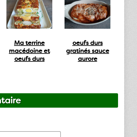
Ma terrine
oeufs durs
macédoine et
gratinés sauce
oeufs durs
aurore
taire