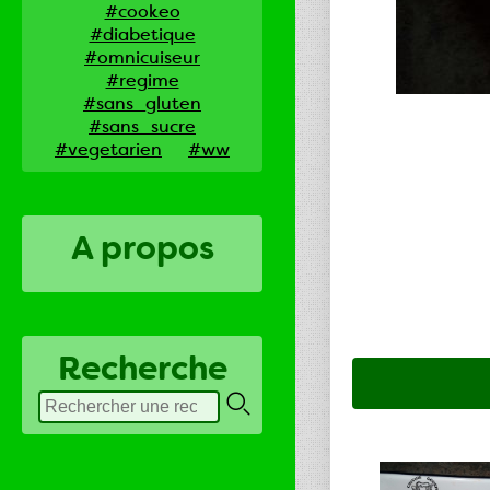
#cookeo
#diabetique
#omnicuiseur
#regime
#sans_gluten
#sans_sucre
#vegetarien
#ww
A propos
Recherche