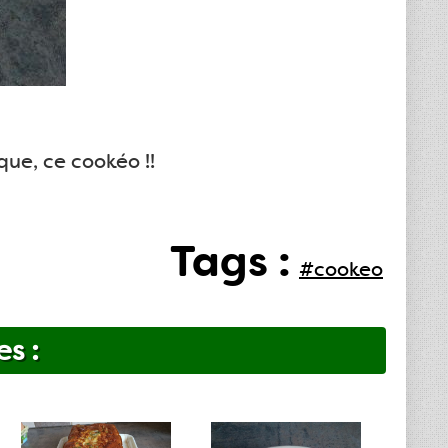
ique, ce cookéo !!
Tags :
#cookeo
es :