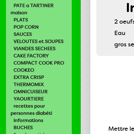
I
PATE a TARTINER
maison
PLATS
2 oeufs
POP CORN
Eau
SAUCES
VELOUTES et SOUPES
gros se
VIANDES SECHEES
CAKE FACTORY
COMPACT COOK PRO
COOKEO
EXTRA CRISP
THERMOMIX
OMNICUISEUR
YAOURTIERE
recettes pour
personnes diabéti
informations
BUCHES
Mettre le