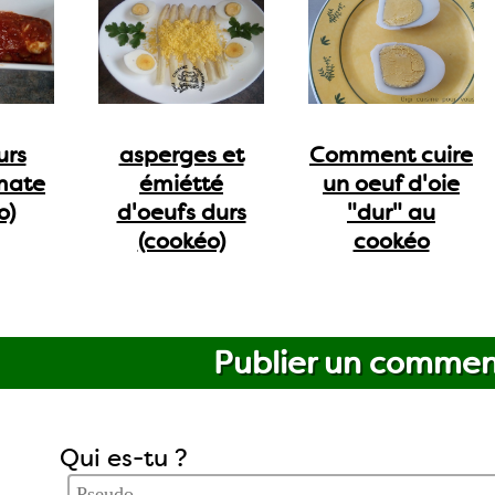
urs
asperges et
Comment cuire
mate
émiétté
un oeuf d'oie
o)
d'oeufs durs
"dur" au
(cookéo)
cookéo
Publier un commen
Qui es-tu ?