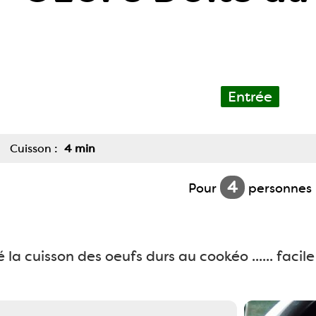
Entrée
Cuisson :
4 min
4
Pour
personnes
é la cuisson des oeufs durs au cookéo ...... facile