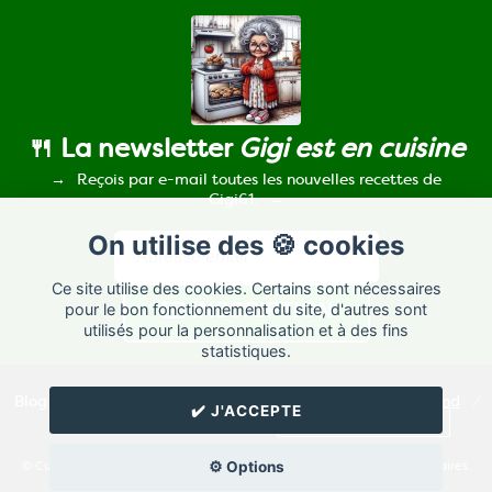
🍴 La newsletter
Gigi est en cuisine
Reçois par e-mail toutes les nouvelles recettes de
Gigi61.
On utilise des 🍪 cookies
Ce site utilise des cookies. Certains sont nécessaires
pour le bon fonctionnement du site, d'autres sont
utilisés pour la personnalisation et à des fins
statistiques.
Blog de recettes de cuisine de
Gigi61
créé sur
Cuisine
Land
⁄
✔️ J'ACCEPTE
RSS
⁄
Réglage des cookies
/
✉️ Contacter Gigi61
⚙️ Options
© Cuisine.land : La plateforme de blog spécialisée dans les blogs culinaires.
Créer un blog de cuisine