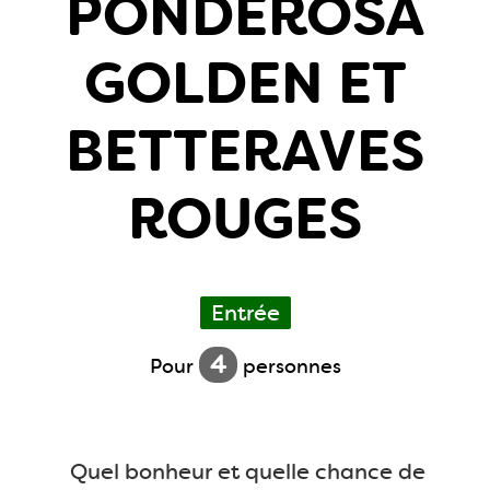
PONDEROSA
GOLDEN ET
BETTERAVES
ROUGES
Entrée
4
Pour
personnes
Quel bonheur et quelle chance de