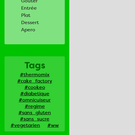
Goûter
Entrée
Plat
Dessert
Apero
Tags
#thermomix
#cake_factory
#cookeo
#diabetique
#omnicuiseur
#regime
#sans_gluten
#sans_sucre
#vegetarien
#ww