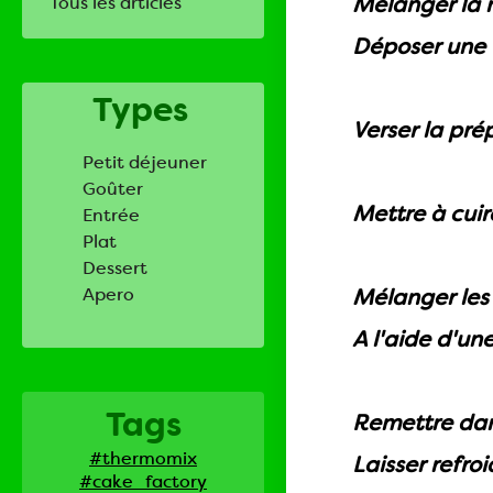
Mélanger la m
Tous les articles
Déposer une 
Types
Verser la pré
Petit déjeuner
Goûter
Mettre à cuir
Entrée
Plat
Dessert
Apero
Mélanger les 
A l'aide d'un
Tags
Remettre dans
#thermomix
Laisser refro
#cake_factory