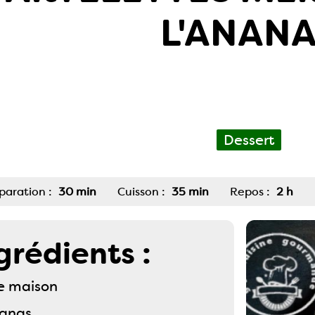
L'ANAN
Dessert
paration :
30 min
Cuisson :
35 min
Repos :
2 h
grédients :
e maison
nanas