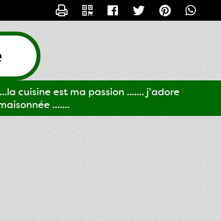
CONTACTER GIGI61
e
..la cuisine est ma passion ....... j'adore
aisonnée .......