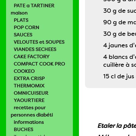
PATE a TARTINER
30 g de su
maison
PLATS
90 g de m
POP CORN
30 g de be
SAUCES
VELOUTES et SOUPES
4 jaunes d'
VIANDES SECHEES
4 blancs d'
CAKE FACTORY
COMPACT COOK PRO
cuillère à 
COOKEO
15 cl de ju
EXTRA CRISP
THERMOMIX
OMNICUISEUR
YAOURTIERE
recettes pour
personnes diabéti
informations
Etaler la pât
BUCHES