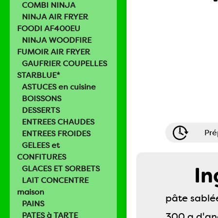
COMBI NINJA
NINJA AIR FRYER
FOODI AF400EU
NINJA WOODFIRE
FUMOIR AIR FRYER
GAUFRIER COUPELLES
STARBLUE*
ASTUCES en cuisine
BOISSONS
DESSERTS
ENTREES CHAUDES
Pré
ENTREES FROIDES
GELEES et
CONFITURES
In
GLACES ET SORBETS
LAIT CONCENTRE
maison
pâte sablé
PAINS
PATES à TARTE
300 g d'a