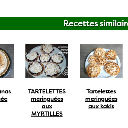
Recettes similair
anas
TARTELETTES
Tartelettes
uée
meringuées
meringuées
aux
aux kakis
MYRTILLES