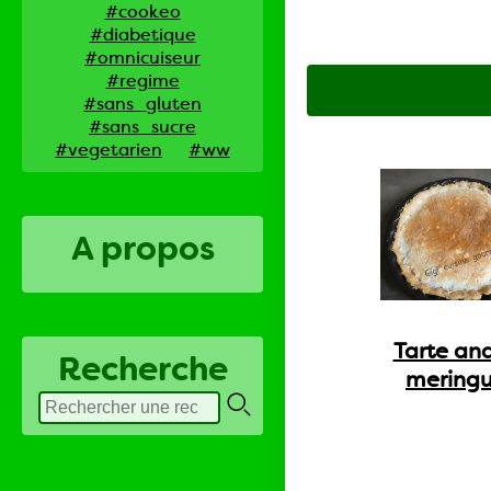
#cookeo
#diabetique
#omnicuiseur
#regime
#sans_gluten
#sans_sucre
#vegetarien
#ww
A propos
Tarte an
Recherche
mering