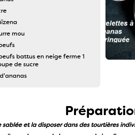
cre
aïzena
urre mou
oeufs
oeufs battus en neige ferme 1
soupe de sucre
s d'ananas
Préparatio
e sablée et la disposer dans des tourtières indiv