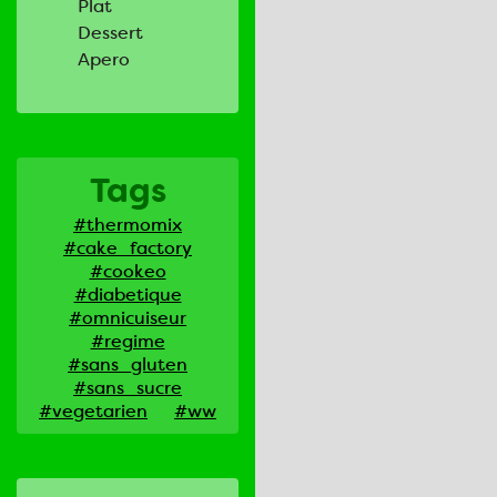
Plat
Dessert
Apero
Tags
#thermomix
#cake_factory
#cookeo
#diabetique
#omnicuiseur
#regime
#sans_gluten
#sans_sucre
#vegetarien
#ww