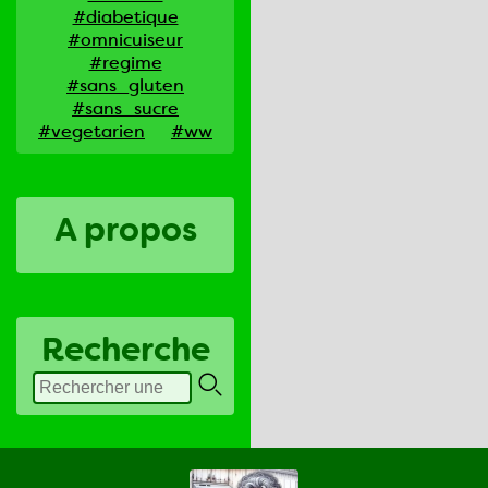
#diabetique
#omnicuiseur
#regime
#sans_gluten
#sans_sucre
#vegetarien
#ww
A propos
Recherche