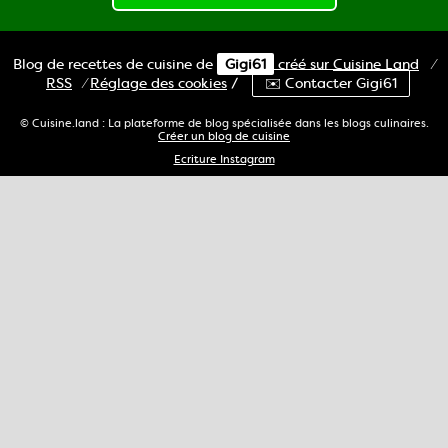
Blog de recettes de cuisine de
Gigi61
créé sur
Cuisine
Land
⁄
RSS
⁄
Réglage des cookies
/
✉️ Contacter Gigi61
© Cuisine.land : La plateforme de blog spécialisée dans les blogs culinaires.
Créer un blog de cuisine
Ecriture Instagram