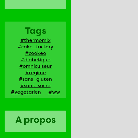
Tags
#thermomix
#cake_factory
#cookeo
#diabetique
#omnicuiseur
#regime
#sans_gluten
#sans_sucre
#vegetarien
#ww
A propos